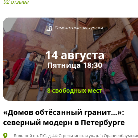
92 отзыва
Самокатные экскурсии
14 августа
Пятница 18:30
8 свободных мест
«Домов обтёсанный гранит…»:
северный модерн в Петербурге
Большой пр. П.С., д. 44; Стрельнинская ул., д. 1; Ораниенбаумская