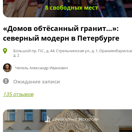
8 свободных мест
«Домов обтёсанный гранит…»:
северный модерн в Петербурге
Большой пр. П.С., д. 44; Стрельнинская ул., д. 1; Ораниенбаумская
д. 2
Чепель Александр Иванович
Ожидание записи
135 отзывов
Самокатные экскурсии