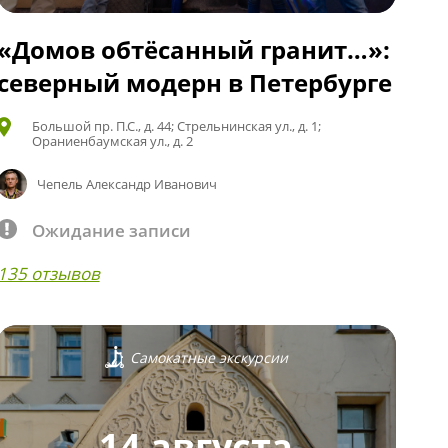
«Домов обтёсанный гранит…»:
северный модерн в Петербурге
Большой пр. П.С., д. 44; Стрельнинская ул., д. 1;
Ораниенбаумская ул., д. 2
Чепель Александр Иванович
Ожидание записи
135 отзывов
Самокатные экскурсии
14 августа