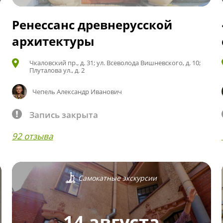
Ренессанс древнерусской
архитектуры
Чкаловский пр., д. 31; ул. Всеволода Вишневского, д. 10;
Плуталова ул., д. 2
Чепель Александр Иванович
Запись закрыта
92 отзыва
Самокатные экскурсии
14 августа