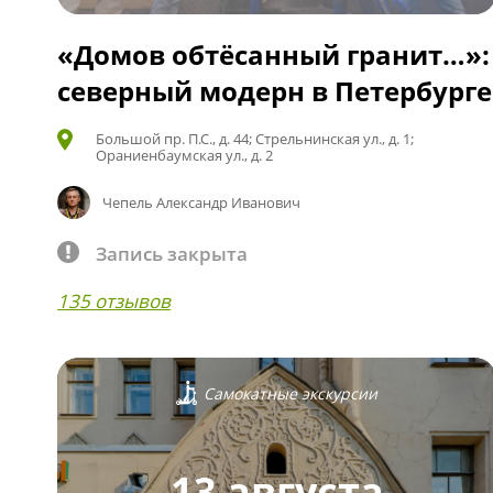
«Домов обтёсанный гранит…»:
северный модерн в Петербурге
Большой пр. П.С., д. 44; Стрельнинская ул., д. 1;
Ораниенбаумская ул., д. 2
Чепель Александр Иванович
Запись закрыта
135 отзывов
Самокатные экскурсии
13 августа