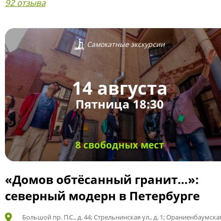
92 отзыва
Самокатные экскурсии
14 августа
Пятница 18:30
8 свободных мест
«Домов обтёсанный гранит…»:
северный модерн в Петербурге
Большой пр. П.С., д. 44; Стрельнинская ул., д. 1; Ораниенбаумская