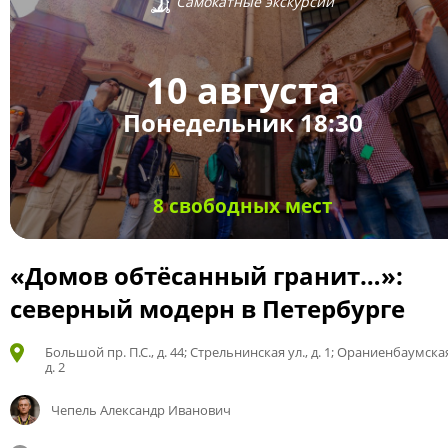
Самокатные экскурсии
10 августа
Понедельник 18:30
8 свободных мест
«Домов обтёсанный гранит…»:
северный модерн в Петербурге
Большой пр. П.С., д. 44; Стрельнинская ул., д. 1; Ораниенбаумская
д. 2
Чепель Александр Иванович