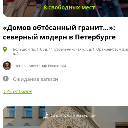
8 свободных мест
«Домов обтёсанный гранит…»:
северный модерн в Петербурге
Большой пр. П.С., д. 44; Стрельнинская ул., д. 1; Ораниенбаумская
д. 2
Чепель Александр Иванович
Ожидание записи
135 отзывов
Самокатные экскурсии