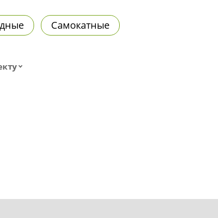
дные
Самокатные
екту