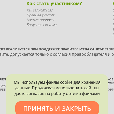
Как стать участником?
Как записаться?
Правила участия
Частые вопросы
Бонусная система
ЕКТ РЕАЛИЗУЕТСЯ ПРИ ПОДДЕРЖКЕ ПРАВИТЕЛЬСТВА САНКТ-ПЕТЕРБ
йте, допускается только с согласия правообладателя и 
РБУРГА
ВСЕРОССИЙСКОЕ
Мы используем файлы
cookie
для хранения
ИСТОРИИ И КУЛЬ
ННОМУ КОНТРОЛЮ, ИСПОЛЬЗОВАНИЮ
данных. Продолжая использовать сайт вы
РИИ И КУЛЬТУРЫ
САНКТ-ПЕТЕРБУР
даёте согласие на работу с этими файлами
ПРИНЯТЬ И ЗАКРЫТЬ
Политика конфиденциальности