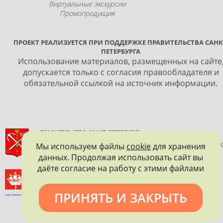
Виртуальные экскурсии
Промопродукция
ПРОЕКТ РЕАЛИЗУЕТСЯ ПРИ ПОДДЕРЖКЕ ПРАВИТЕЛЬСТВА САНК
ПЕТЕРБУРГА
Использование материалов, размещенных на сайте
допускается только с согласия правообладателя и
обязательной ссылкой на источник информации.
ПРАВИТЕЛЬСТВО САНКТ-ПЕТЕРБУРГА
КОМИТЕТ ПО ГОСУДАРСТВЕННОМУ КОНТРОЛЮ, ИСПОЛЬЗОВАНИ
Мы используем файлы
cookie
для хранения
И ОХРАНЕ ПАМЯТНИКОВ ИСТОРИИ И КУЛЬТУРЫ
данных. Продолжая использовать сайт вы
даёте согласие на работу с этими файлами
ВСЕРОССИЙСКОЕ ОБЩЕСТВО ОХРАНЫ ПАМЯТНИКОВ
ИСТОРИИ И КУЛЬТУРЫ
САНКТ-ПЕТЕРБУРГСКОЕ ГОРОДСКОЕ ОТДЕЛЕНИЕ
ПРИНЯТЬ И ЗАКРЫТЬ