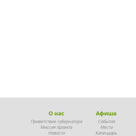
О нас
Афиша
Приветствие губернатора
События
Миссия проекта
Места
Новости
Календарь