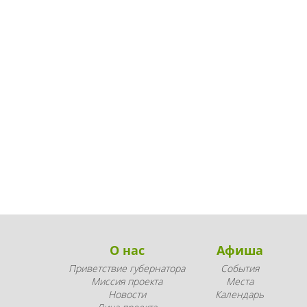
О нас
Афиша
Приветствие губернатора
События
Миссия проекта
Места
Новости
Календарь