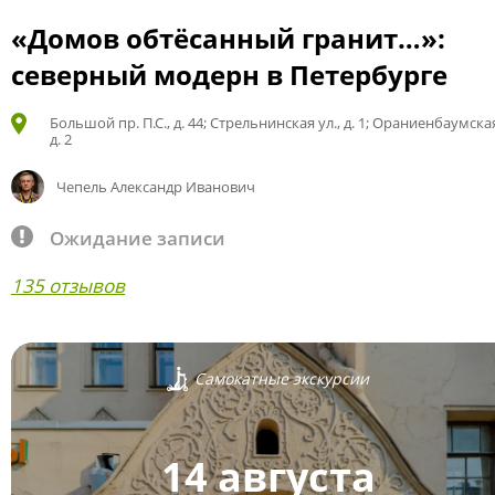
«Домов обтёсанный гранит…»:
северный модерн в Петербурге
Большой пр. П.С., д. 44; Стрельнинская ул., д. 1; Ораниенбаумская
д. 2
Чепель Александр Иванович
Ожидание записи
135 отзывов
Самокатные экскурсии
14 августа