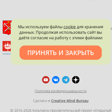
ПРАВИТЕЛЬСТВО САНКТ-ПЕТЕРБУРГА
Мы используем файлы
cookie
для хранения
КОМИТЕТ ПО ГОСУДАРСТВЕННОМУ КОНТРОЛЮ, ИСПОЛЬЗОВАНИ
данных. Продолжая использовать сайт вы
И ОХРАНЕ ПАМЯТНИКОВ ИСТОРИИ И КУЛЬТУРЫ
даёте согласие на работу с этими файлами
ВСЕРОССИЙСКОЕ ОБЩЕСТВО ОХРАНЫ ПАМЯТНИКОВ
ИСТОРИИ И КУЛЬТУРЫ
ПРИНЯТЬ И ЗАКРЫТЬ
САНКТ-ПЕТЕРБУРГСКОЕ ГОРОДСКОЕ ОТДЕЛЕНИЕ
Политика конфиденциальности
Сделано в
Creative Mind Bureau
© 2016-2026 Культурно-просветительский проект «Открытый