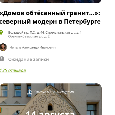
«Домов обтёсанный гранит…»:
северный модерн в Петербурге
Большой пр. П.С., д. 44; Стрельнинская ул., д. 1;
Ораниенбаумская ул., д. 2
Чепель Александр Иванович
Ожидание записи
135 отзывов
Самокатные экскурсии
14 августа