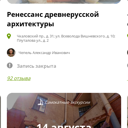
Ренессанс древнерусской
архитектуры
Чкаловский пр., д. 31; ул. Всеволода Вишневского, д. 10;
Плуталова ул., д. 2
Чепель Александр Иванович
Запись закрыта
92 отзыва
Самокатные экскурсии
14 августа