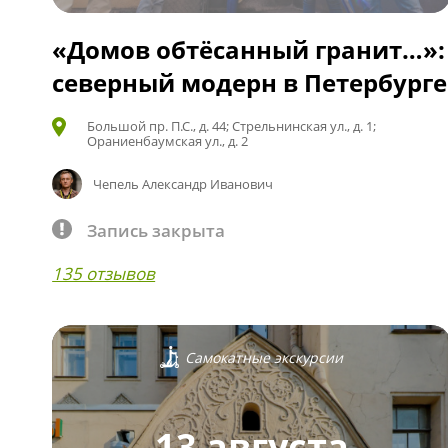
«Домов обтёсанный гранит…»:
северный модерн в Петербурге
Большой пр. П.С., д. 44; Стрельнинская ул., д. 1;
Ораниенбаумская ул., д. 2
Чепель Александр Иванович
Запись закрыта
135 отзывов
Самокатные экскурсии
13 августа