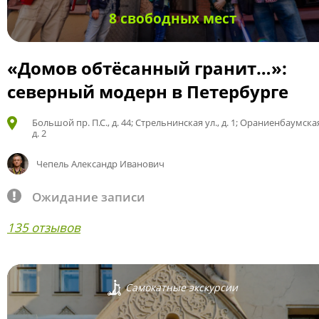
8 свободных мест
«Домов обтёсанный гранит…»:
северный модерн в Петербурге
Большой пр. П.С., д. 44; Стрельнинская ул., д. 1; Ораниенбаумская
д. 2
Чепель Александр Иванович
Ожидание записи
135 отзывов
Самокатные экскурсии