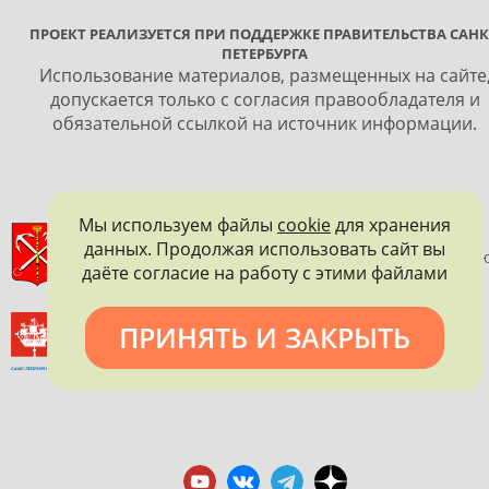
ПРОЕКТ РЕАЛИЗУЕТСЯ ПРИ ПОДДЕРЖКЕ ПРАВИТЕЛЬСТВА САНК
ПЕТЕРБУРГА
Использование материалов, размещенных на сайте
допускается только с согласия правообладателя и
обязательной ссылкой на источник информации.
Мы используем файлы
cookie
для хранения
ПРАВИТЕЛЬСТВО САНКТ-ПЕТЕРБУРГА
данных. Продолжая использовать сайт вы
КОМИТЕТ ПО ГОСУДАРСТВЕННОМУ КОНТРОЛЮ, ИСПОЛЬЗОВАНИ
даёте согласие на работу с этими файлами
И ОХРАНЕ ПАМЯТНИКОВ ИСТОРИИ И КУЛЬТУРЫ
ВСЕРОССИЙСКОЕ ОБЩЕСТВО ОХРАНЫ ПАМЯТНИКОВ
ПРИНЯТЬ И ЗАКРЫТЬ
ИСТОРИИ И КУЛЬТУРЫ
САНКТ-ПЕТЕРБУРГСКОЕ ГОРОДСКОЕ ОТДЕЛЕНИЕ