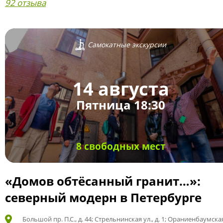
92 отзыва
Самокатные экскурсии
14 августа
Пятница 18:30
8 свободных мест
«Домов обтёсанный гранит…»:
северный модерн в Петербурге
Большой пр. П.С., д. 44; Стрельнинская ул., д. 1; Ораниенбаумская