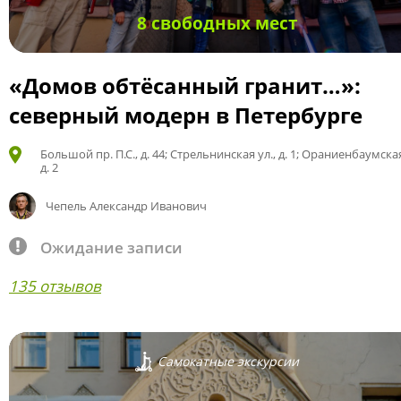
8 свободных мест
«Домов обтёсанный гранит…»:
северный модерн в Петербурге
Большой пр. П.С., д. 44; Стрельнинская ул., д. 1; Ораниенбаумская
д. 2
Чепель Александр Иванович
Ожидание записи
135 отзывов
Самокатные экскурсии