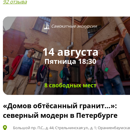
92 отзыва
Самокатные экскурсии
14 августа
Пятница 18:30
8 свободных мест
«Домов обтёсанный гранит…»:
северный модерн в Петербурге
Большой пр. П.С., д. 44; Стрельнинская ул., д. 1; Ораниенбаумская