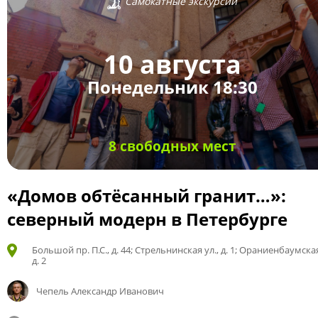
Самокатные экскурсии
10 августа
Понедельник 18:30
8 свободных мест
«Домов обтёсанный гранит…»:
северный модерн в Петербурге
Большой пр. П.С., д. 44; Стрельнинская ул., д. 1; Ораниенбаумская
д. 2
Чепель Александр Иванович