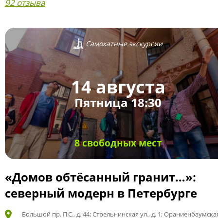
92 отзыва
Самокатные экскурсии
14 августа
Пятница 18:30
8 свободных мест
«Домов обтёсанный гранит…»:
северный модерн в Петербурге
Большой пр. П.С., д. 44; Стрельнинская ул., д. 1; Ораниенбаумская