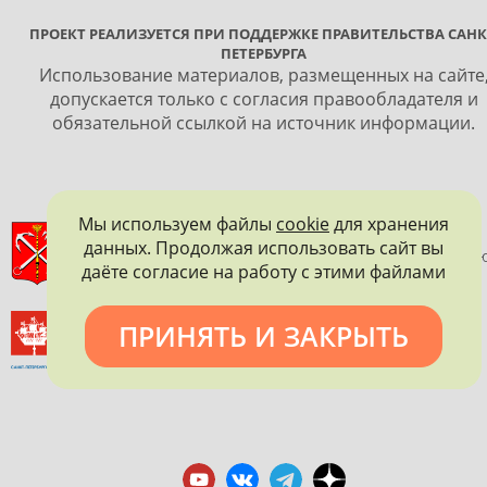
ПРОЕКТ РЕАЛИЗУЕТСЯ ПРИ ПОДДЕРЖКЕ ПРАВИТЕЛЬСТВА САНК
ПЕТЕРБУРГА
Использование материалов, размещенных на сайте
допускается только с согласия правообладателя и
обязательной ссылкой на источник информации.
Мы используем файлы
cookie
для хранения
ПРАВИТЕЛЬСТВО САНКТ-ПЕТЕРБУРГА
данных. Продолжая использовать сайт вы
КОМИТЕТ ПО ГОСУДАРСТВЕННОМУ КОНТРОЛЮ, ИСПОЛЬЗОВАНИ
даёте согласие на работу с этими файлами
И ОХРАНЕ ПАМЯТНИКОВ ИСТОРИИ И КУЛЬТУРЫ
ВСЕРОССИЙСКОЕ ОБЩЕСТВО ОХРАНЫ ПАМЯТНИКОВ
ПРИНЯТЬ И ЗАКРЫТЬ
ИСТОРИИ И КУЛЬТУРЫ
САНКТ-ПЕТЕРБУРГСКОЕ ГОРОДСКОЕ ОТДЕЛЕНИЕ