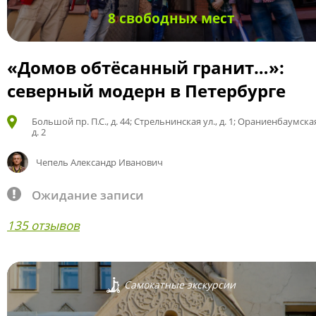
8 свободных мест
«Домов обтёсанный гранит…»:
северный модерн в Петербурге
Большой пр. П.С., д. 44; Стрельнинская ул., д. 1; Ораниенбаумская
д. 2
Чепель Александр Иванович
Ожидание записи
135 отзывов
Самокатные экскурсии