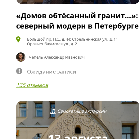
«Домов обтёсанный гранит…»:
северный модерн в Петербурге
Большой пр. П.С., д. 44; Стрельнинская ул., д. 1;
Ораниенбаумская ул., д. 2
Чепель Александр Иванович
Ожидание записи
135 отзывов
Самокатные экскурсии
13 августа