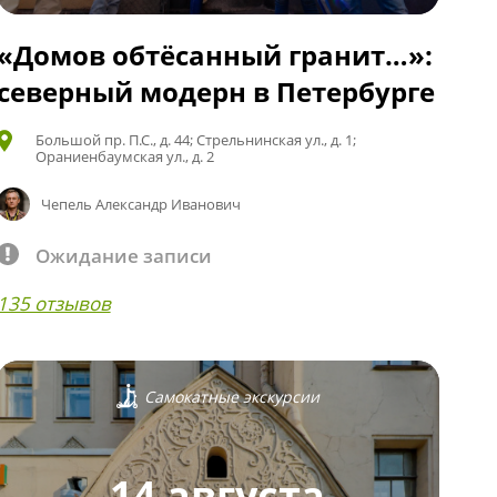
«Домов обтёсанный гранит…»:
северный модерн в Петербурге
Большой пр. П.С., д. 44; Стрельнинская ул., д. 1;
Ораниенбаумская ул., д. 2
Чепель Александр Иванович
Ожидание записи
135 отзывов
Самокатные экскурсии
14 августа