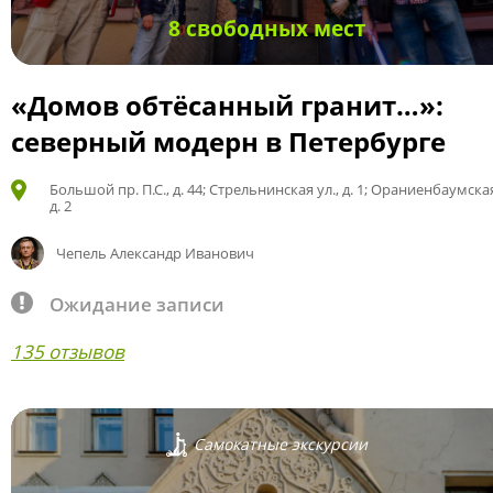
8 свободных мест
«Домов обтёсанный гранит…»:
северный модерн в Петербурге
Большой пр. П.С., д. 44; Стрельнинская ул., д. 1; Ораниенбаумская
д. 2
Чепель Александр Иванович
Ожидание записи
135 отзывов
Самокатные экскурсии