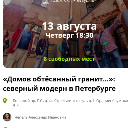
Самокатные экскурсии
13 августа
Четверг 18:30
8 свободных мест
«Домов обтёсанный гранит…»:
северный модерн в Петербурге
Большой пр. П.С., д. 44; Стрельнинская ул., д. 1; Ораниенбаумская
д. 2
Чепель Александр Иванович