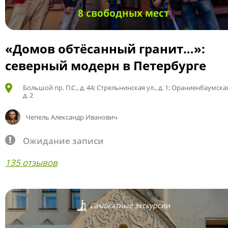
8 свободных мест
«Домов обтёсанный гранит…»:
северный модерн в Петербурге
Большой пр. П.С., д. 44; Стрельнинская ул., д. 1; Ораниенбаумская
д. 2
Чепель Александр Иванович
Ожидание записи
135 отзывов
Самокатные экскурсии