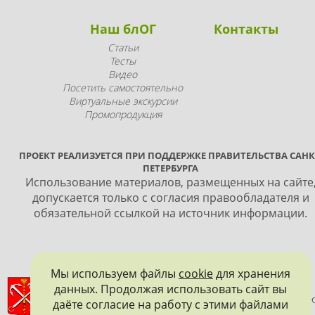
Наш блОГ
Контакты
Статьи
Тесты
Видео
Посетить самостоятельно
Виртуальные экскурсии
Промопродукция
ПРОЕКТ РЕАЛИЗУЕТСЯ ПРИ ПОДДЕРЖКЕ ПРАВИТЕЛЬСТВА САНК
ПЕТЕРБУРГА
Использование материалов, размещенных на сайте
допускается только с согласия правообладателя и
обязательной ссылкой на источник информации.
Мы используем файлы
cookie
для хранения
ПРАВИТЕЛЬСТВО САНКТ-ПЕТЕРБУРГА
данных. Продолжая использовать сайт вы
КОМИТЕТ ПО ГОСУДАРСТВЕННОМУ КОНТРОЛЮ, ИСПОЛЬЗОВАНИ
даёте согласие на работу с этими файлами
И ОХРАНЕ ПАМЯТНИКОВ ИСТОРИИ И КУЛЬТУРЫ