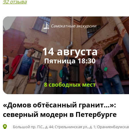
92 отзыва
Самокатные экскурсии
14 августа
Пятница 18:30
8 свободных мест
«Домов обтёсанный гранит…»:
северный модерн в Петербурге
Большой пр. П.С., д. 44; Стрельнинская ул., д. 1; Ораниенбаумская