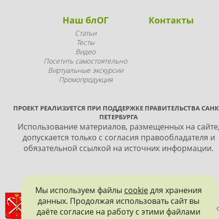
Наш блОГ
Контакты
Статьи
Тесты
Видео
Посетить самостоятельно
Виртуальные экскурсии
Промопродукция
ПРОЕКТ РЕАЛИЗУЕТСЯ ПРИ ПОДДЕРЖКЕ ПРАВИТЕЛЬСТВА САНК
ПЕТЕРБУРГА
Использование материалов, размещенных на сайте
допускается только с согласия правообладателя и
обязательной ссылкой на источник информации.
Мы используем файлы
cookie
для хранения
ПРАВИТЕЛЬСТВО САНКТ-ПЕТЕРБУРГА
данных. Продолжая использовать сайт вы
КОМИТЕТ ПО ГОСУДАРСТВЕННОМУ КОНТРОЛЮ, ИСПОЛЬЗОВАНИ
даёте согласие на работу с этими файлами
И ОХРАНЕ ПАМЯТНИКОВ ИСТОРИИ И КУЛЬТУРЫ