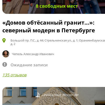
8 свободных мест
«Домов обтёсанный гранит…»:
северный модерн в Петербурге
Большой пр. П.С., д. 44; Стрельнинская ул., д. 1; Ораниенбаумская
д. 2
Чепель Александр Иванович
Ожидание записи
135 отзывов
Самокатные экскурсии