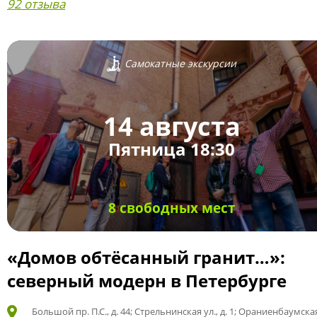
92 отзыва
Самокатные экскурсии
14 августа
Пятница 18:30
8 свободных мест
«Домов обтёсанный гранит…»:
северный модерн в Петербурге
Большой пр. П.С., д. 44; Стрельнинская ул., д. 1; Ораниенбаумская