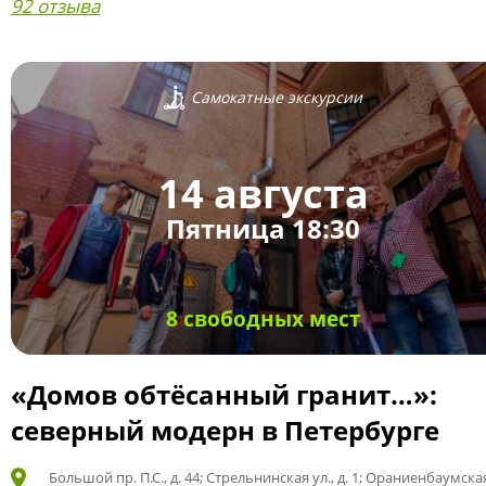
92 отзыва
Самокатные экскурсии
14 августа
Пятница 18:30
8 свободных мест
«Домов обтёсанный гранит…»:
северный модерн в Петербурге
Большой пр. П.С., д. 44; Стрельнинская ул., д. 1; Ораниенбаумская