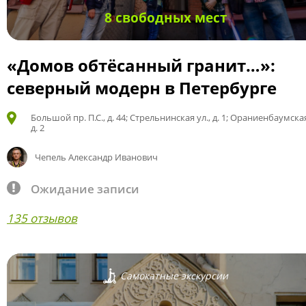
8 свободных мест
«Домов обтёсанный гранит…»:
северный модерн в Петербурге
Большой пр. П.С., д. 44; Стрельнинская ул., д. 1; Ораниенбаумская
д. 2
Чепель Александр Иванович
Ожидание записи
135 отзывов
Самокатные экскурсии