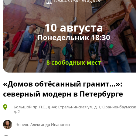
Самокатные экскурсии
10 августа
Понедельник 18:30
8 свободных мест
«Домов обтёсанный гранит…»:
северный модерн в Петербурге
Большой пр. П.С., д. 44; Стрельнинская ул., д. 1; Ораниенбаумская
д. 2
Чепель Александр Иванович