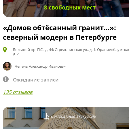
8 свободных мест
«Домов обтёсанный гранит…»:
северный модерн в Петербурге
Большой пр. П.С., д. 44; Стрельнинская ул., д. 1; Ораниенбаумская
д. 2
Чепель Александр Иванович
Ожидание записи
135 отзывов
Самокатные экскурсии