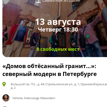
Самокатные экскурсии
13 августа
Четверг 18:30
8 свободных мест
«Домов обтёсанный гранит…»:
северный модерн в Петербурге
Большой пр. П.С., д. 44; Стрельнинская ул., д. 1; Ораниенбаумская
д. 2
Чепель Александр Иванович