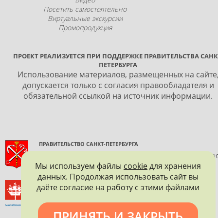
Посетить самостоятельно
Виртуальные экскурсии
Промопродукция
ПРОЕКТ РЕАЛИЗУЕТСЯ ПРИ ПОДДЕРЖКЕ ПРАВИТЕЛЬСТВА САНК
ПЕТЕРБУРГА
Использование материалов, размещенных на сайте
допускается только с согласия правообладателя и
обязательной ссылкой на источник информации.
ПРАВИТЕЛЬСТВО САНКТ-ПЕТЕРБУРГА
КОМИТЕТ ПО ГОСУДАРСТВЕННОМУ КОНТРОЛЮ, ИСПОЛЬЗОВАНИ
И ОХРАНЕ ПАМЯТНИКОВ ИСТОРИИ И КУЛЬТУРЫ
Мы используем файлы
cookie
для хранения
данных. Продолжая использовать сайт вы
ВСЕРОССИЙСКОЕ ОБЩЕСТВО ОХРАНЫ ПАМЯТНИКОВ
даёте согласие на работу с этими файлами
ИСТОРИИ И КУЛЬТУРЫ
САНКТ-ПЕТЕРБУРГСКОЕ ГОРОДСКОЕ ОТДЕЛЕНИЕ
ПРИНЯТЬ И ЗАКРЫТЬ