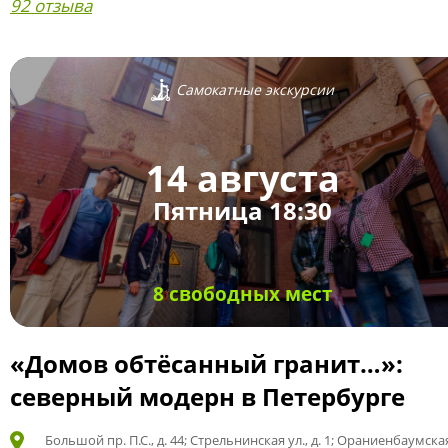
92 отзыва
Самокатные экскурсии
14 августа
Пятница 18:30
8 свободных мест
«Домов обтёсанный гранит…»:
северный модерн в Петербурге
Большой пр. П.С., д. 44; Стрельнинская ул., д. 1; Ораниенбаумская