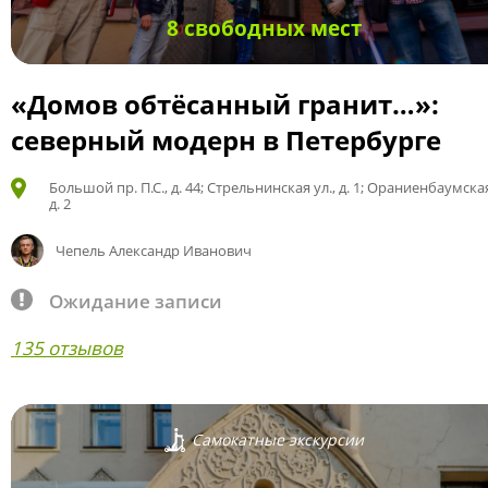
8 свободных мест
«Домов обтёсанный гранит…»:
северный модерн в Петербурге
Большой пр. П.С., д. 44; Стрельнинская ул., д. 1; Ораниенбаумская
д. 2
Чепель Александр Иванович
Ожидание записи
135 отзывов
Самокатные экскурсии