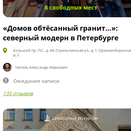
8 свободных мест
«Домов обтёсанный гранит…»:
северный модерн в Петербурге
Большой пр. П.С., д. 44; Стрельнинская ул., д. 1; Ораниенбаумская
д. 2
Чепель Александр Иванович
Ожидание записи
135 отзывов
Самокатные экскурсии