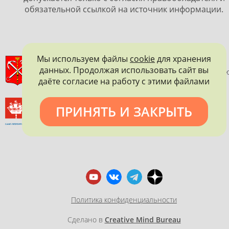
обязательной ссылкой на источник информации.
Мы используем файлы
cookie
для хранения
ПРАВИТЕЛЬСТВО САНКТ-ПЕТЕРБУРГА
данных. Продолжая использовать сайт вы
КОМИТЕТ ПО ГОСУДАРСТВЕННОМУ КОНТРОЛЮ, ИСПОЛЬЗОВАНИ
даёте согласие на работу с этими файлами
И ОХРАНЕ ПАМЯТНИКОВ ИСТОРИИ И КУЛЬТУРЫ
ВСЕРОССИЙСКОЕ ОБЩЕСТВО ОХРАНЫ ПАМЯТНИКОВ
ПРИНЯТЬ И ЗАКРЫТЬ
ИСТОРИИ И КУЛЬТУРЫ
САНКТ-ПЕТЕРБУРГСКОЕ ГОРОДСКОЕ ОТДЕЛЕНИЕ
Политика конфиденциальности
Сделано в
Creative Mind Bureau