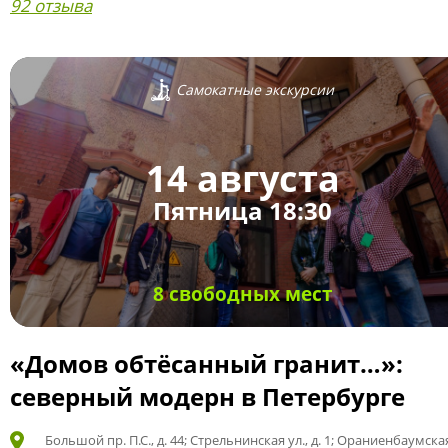
92 отзыва
Самокатные экскурсии
14 августа
Пятница 18:30
8 свободных мест
«Домов обтёсанный гранит…»:
северный модерн в Петербурге
Большой пр. П.С., д. 44; Стрельнинская ул., д. 1; Ораниенбаумская