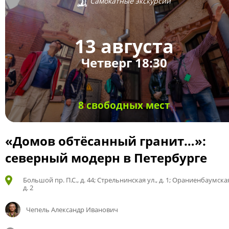
Самокатные экскурсии
13 августа
Четверг 18:30
8 свободных мест
«Домов обтёсанный гранит…»:
северный модерн в Петербурге
Большой пр. П.С., д. 44; Стрельнинская ул., д. 1; Ораниенбаумская
д. 2
Чепель Александр Иванович