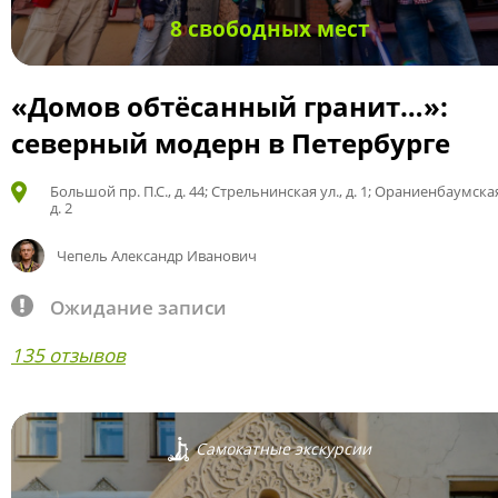
8 свободных мест
«Домов обтёсанный гранит…»:
северный модерн в Петербурге
Большой пр. П.С., д. 44; Стрельнинская ул., д. 1; Ораниенбаумская
д. 2
Чепель Александр Иванович
Ожидание записи
135 отзывов
Самокатные экскурсии