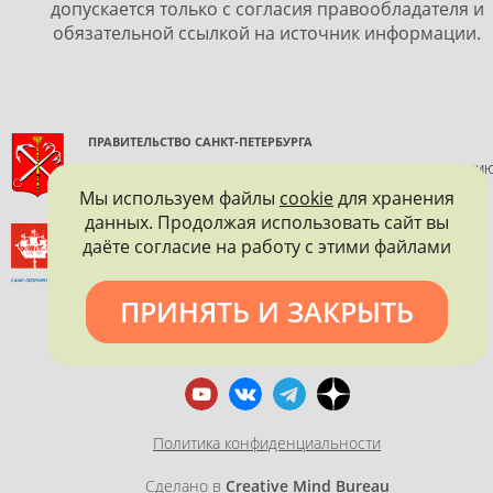
допускается только с согласия правообладателя и
обязательной ссылкой на источник информации.
ПРАВИТЕЛЬСТВО САНКТ-ПЕТЕРБУРГА
КОМИТЕТ ПО ГОСУДАРСТВЕННОМУ КОНТРОЛЮ, ИСПОЛЬЗОВАНИ
И ОХРАНЕ ПАМЯТНИКОВ ИСТОРИИ И КУЛЬТУРЫ
Мы используем файлы
cookie
для хранения
данных. Продолжая использовать сайт вы
ВСЕРОССИЙСКОЕ ОБЩЕСТВО ОХРАНЫ ПАМЯТНИКОВ
даёте согласие на работу с этими файлами
ИСТОРИИ И КУЛЬТУРЫ
САНКТ-ПЕТЕРБУРГСКОЕ ГОРОДСКОЕ ОТДЕЛЕНИЕ
ПРИНЯТЬ И ЗАКРЫТЬ
Политика конфиденциальности
Сделано в
Creative Mind Bureau