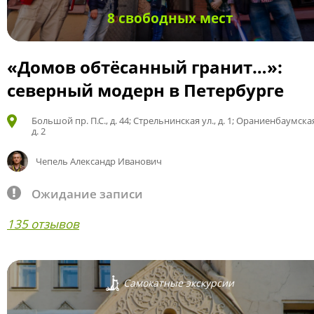
8 свободных мест
«Домов обтёсанный гранит…»:
северный модерн в Петербурге
Большой пр. П.С., д. 44; Стрельнинская ул., д. 1; Ораниенбаумская
д. 2
Чепель Александр Иванович
Ожидание записи
135 отзывов
Самокатные экскурсии