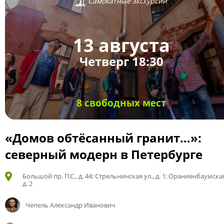
Самокатные экскурсии
13 августа
Четверг 18:30
8 свободных мест
«Домов обтёсанный гранит…»:
северный модерн в Петербурге
Большой пр. П.С., д. 44; Стрельнинская ул., д. 1; Ораниенбаумская
д. 2
Чепель Александр Иванович