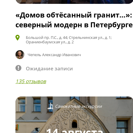
«Домов обтёсанный гранит…»:
северный модерн в Петербурге
Большой пр. П.С., д. 44; Стрельнинская ул., д. 1;
Ораниенбаумская ул., д. 2
Чепель Александр Иванович
Ожидание записи
135 отзывов
Самокатные экскурсии
14 августа