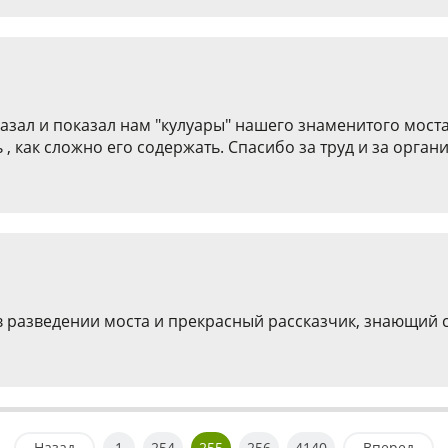
зал и показал нам "кулуары" нашего знаменитого моста.
ь , как сложно его содержать. Спасибо за труд и за орга
в разведении моста и прекрасный рассказчик, знающий с
Назад
1
254
255
256
4140
Вперед