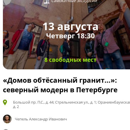
Самокатные экскурсии
13 августа
Четверг 18:30
8 свободных мест
«Домов обтёсанный гранит…»:
северный модерн в Петербурге
Большой пр. П.С., д. 44; Стрельнинская ул., д. 1; Ораниенбаумская
д. 2
Чепель Александр Иванович