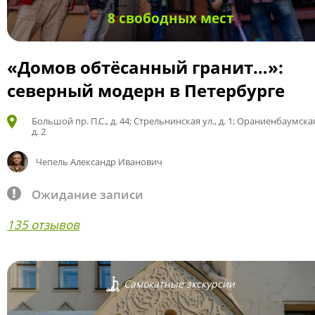
8 свободных мест
«Домов обтёсанный гранит…»:
северный модерн в Петербурге
Большой пр. П.С., д. 44; Стрельнинская ул., д. 1; Ораниенбаумская
д. 2
Чепель Александр Иванович
Ожидание записи
135 отзывов
Самокатные экскурсии