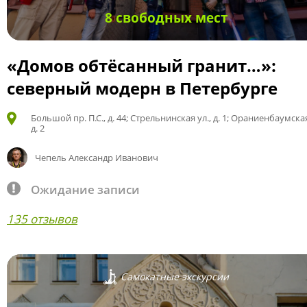
8 свободных мест
«Домов обтёсанный гранит…»:
северный модерн в Петербурге
Большой пр. П.С., д. 44; Стрельнинская ул., д. 1; Ораниенбаумская
д. 2
Чепель Александр Иванович
Ожидание записи
135 отзывов
Самокатные экскурсии