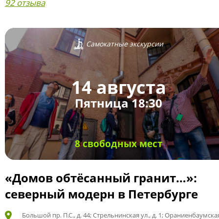
92 отзыва
Самокатные экскурсии
14 августа
Пятница 18:30
8 свободных мест
«Домов обтёсанный гранит…»:
северный модерн в Петербурге
Большой пр. П.С., д. 44; Стрельнинская ул., д. 1; Ораниенбаумская