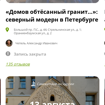
«Домов обтёсанный гранит…»:
северный модерн в Петербурге
Большой пр. П.С., д. 44; Стрельнинская ул., д. 1;
Ораниенбаумская ул., д. 2
Чепель Александр Иванович
Запись закрыта
135 отзывов
Самокатные экскурсии
13 августа