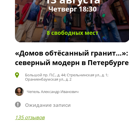
Четверг 18:30
8 свободных мест
«Домов обтёсанный гранит…»:
северный модерн в Петербурге
Большой пр. П.С., д. 44; Стрельнинская ул., д. 1;
Ораниенбаумская ул., д. 2
Чепель Александр Иванович
Ожидание записи
135 отзывов