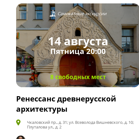
Самокатные экскурсии
14 августа
Пятница 20:00
8 свободных мест
Ренессанс древнерусской
архитектуры
Чкаловский пр., д. 31; ул. Всеволода Вишневского, д. 10;
Плуталова ул., д. 2