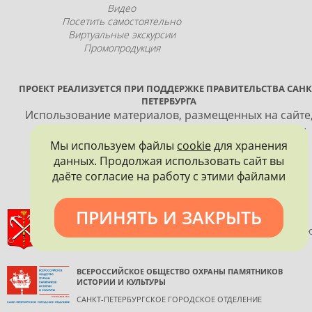
Видео
Посетить самостоятельно
Виртуальные экскурсии
Промопродукция
ПРОЕКТ РЕАЛИЗУЕТСЯ ПРИ ПОДДЕРЖКЕ ПРАВИТЕЛЬСТВА САНК
ПЕТЕРБУРГА
Использование материалов, размещенных на сайте
допускается только с согласия правообладателя и
Мы используем файлы
cookie
для хранения
обязательной ссылкой на источник информации.
данных. Продолжая использовать сайт вы
даёте согласие на работу с этими файлами
ПРИНЯТЬ И ЗАКРЫТЬ
ПРАВИТЕЛЬСТВО САНКТ-ПЕТЕРБУРГА
КОМИТЕТ ПО ГОСУДАРСТВЕННОМУ КОНТРОЛЮ, ИСПОЛЬЗОВАНИ
И ОХРАНЕ ПАМЯТНИКОВ ИСТОРИИ И КУЛЬТУРЫ
ВСЕРОССИЙСКОЕ ОБЩЕСТВО ОХРАНЫ ПАМЯТНИКОВ
ИСТОРИИ И КУЛЬТУРЫ
САНКТ-ПЕТЕРБУРГСКОЕ ГОРОДСКОЕ ОТДЕЛЕНИЕ