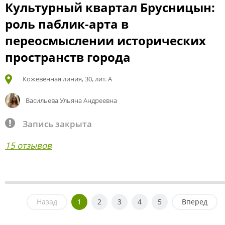
Культурный квартал Брусницын:
роль паблик-арта в
переосмыслении исторических
пространств города
Кожевенная линия, 30, лит. А
Васильева Ульяна Андреевна
Запись закрыта
15 отзывов
Назад
1
2
3
4
5
Вперед