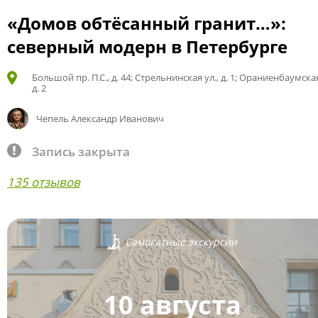
«Домов обтёсанный гранит…»:
северный модерн в Петербурге
Большой пр. П.С., д. 44; Стрельнинская ул., д. 1; Ораниенбаумская
д. 2
Чепель Александр Иванович
Запись закрыта
135 отзывов
Самокатные экскурсии
10 августа