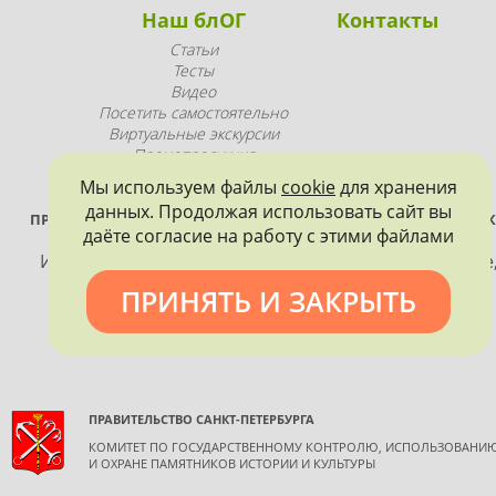
Наш блОГ
Контакты
Статьи
Тесты
Видео
Посетить самостоятельно
Виртуальные экскурсии
Промопродукция
Мы используем файлы
cookie
для хранения
данных. Продолжая использовать сайт вы
ПРОЕКТ РЕАЛИЗУЕТСЯ ПРИ ПОДДЕРЖКЕ ПРАВИТЕЛЬСТВА САНК
даёте согласие на работу с этими файлами
ПЕТЕРБУРГА
Использование материалов, размещенных на сайте
допускается только с согласия правообладателя и
ПРИНЯТЬ И ЗАКРЫТЬ
обязательной ссылкой на источник информации.
ПРАВИТЕЛЬСТВО САНКТ-ПЕТЕРБУРГА
КОМИТЕТ ПО ГОСУДАРСТВЕННОМУ КОНТРОЛЮ, ИСПОЛЬЗОВАНИ
И ОХРАНЕ ПАМЯТНИКОВ ИСТОРИИ И КУЛЬТУРЫ