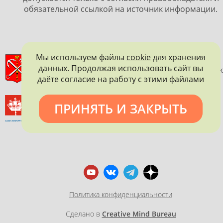
обязательной ссылкой на источник информации.
Мы используем файлы
cookie
для хранения
ПРАВИТЕЛЬСТВО САНКТ-ПЕТЕРБУРГА
данных. Продолжая использовать сайт вы
КОМИТЕТ ПО ГОСУДАРСТВЕННОМУ КОНТРОЛЮ, ИСПОЛЬЗОВАНИ
даёте согласие на работу с этими файлами
И ОХРАНЕ ПАМЯТНИКОВ ИСТОРИИ И КУЛЬТУРЫ
ВСЕРОССИЙСКОЕ ОБЩЕСТВО ОХРАНЫ ПАМЯТНИКОВ
ПРИНЯТЬ И ЗАКРЫТЬ
ИСТОРИИ И КУЛЬТУРЫ
САНКТ-ПЕТЕРБУРГСКОЕ ГОРОДСКОЕ ОТДЕЛЕНИЕ
Политика конфиденциальности
Сделано в
Creative Mind Bureau