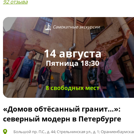
92 отзыва
Самокатные экскурсии
14 августа
Пятница 18:30
8 свободных мест
«Домов обтёсанный гранит…»:
северный модерн в Петербурге
Большой пр. П.С., д. 44; Стрельнинская ул., д. 1; Ораниенбаумская