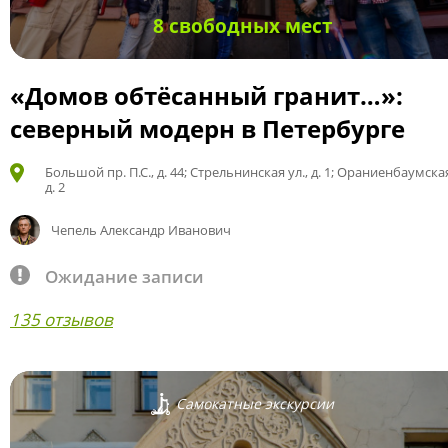
8 свободных мест
«Домов обтёсанный гранит…»:
северный модерн в Петербурге
Большой пр. П.С., д. 44; Стрельнинская ул., д. 1; Ораниенбаумская
д. 2
Чепель Александр Иванович
Ожидание записи
135 отзывов
Самокатные экскурсии