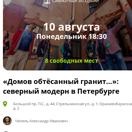
Самокатные экскурсии
10 августа
Понедельник 18:30
8 свободных мест
«Домов обтёсанный гранит…»:
северный модерн в Петербурге
Большой пр. П.С., д. 44; Стрельнинская ул., д. 1; Ораниенбаумская
д. 2
Чепель Александр Иванович