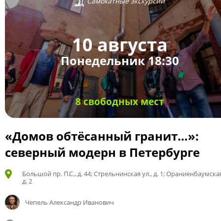
Самокатные экскурсии
10 августа
Понедельник 18:30
8 свободных мест
«Домов обтёсанный гранит…»:
северный модерн в Петербурге
Большой пр. П.С., д. 44; Стрельнинская ул., д. 1; Ораниенбаумская
д. 2
Чепель Александр Иванович