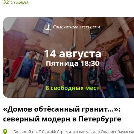
92 отзыва
Самокатные экскурсии
14 августа
Пятница 18:30
8 свободных мест
«Домов обтёсанный гранит…»:
северный модерн в Петербурге
Большой пр. П.С., д. 44; Стрельнинская ул., д. 1; Ораниенбаумская