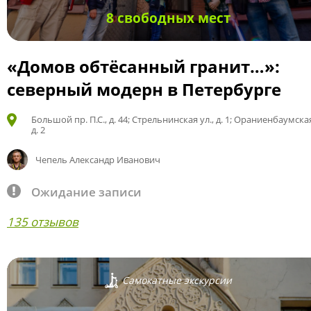
8 свободных мест
«Домов обтёсанный гранит…»:
северный модерн в Петербурге
Большой пр. П.С., д. 44; Стрельнинская ул., д. 1; Ораниенбаумская
д. 2
Чепель Александр Иванович
Ожидание записи
135 отзывов
Самокатные экскурсии