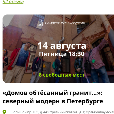
92 отзыва
Самокатные экскурсии
14 августа
Пятница 18:30
8 свободных мест
«Домов обтёсанный гранит…»:
северный модерн в Петербурге
Большой пр. П.С., д. 44; Стрельнинская ул., д. 1; Ораниенбаумская