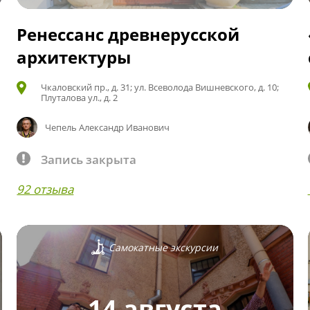
Ренессанс древнерусской
архитектуры
Чкаловский пр., д. 31; ул. Всеволода Вишневского, д. 10;
Плуталова ул., д. 2
Чепель Александр Иванович
Запись закрыта
92 отзыва
Самокатные экскурсии
14 августа