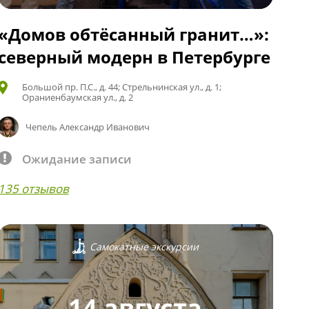
«Домов обтёсанный гранит…»:
северный модерн в Петербурге
Большой пр. П.С., д. 44; Стрельнинская ул., д. 1;
Ораниенбаумская ул., д. 2
Чепель Александр Иванович
Ожидание записи
135 отзывов
Самокатные экскурсии
14 августа