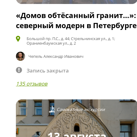
«Домов обтёсанный гранит…»:
северный модерн в Петербурге
Большой пр. П.С., д. 44; Стрельнинская ул., д. 1;
Ораниенбаумская ул., д. 2
Чепель Александр Иванович
Запись закрыта
135 отзывов
Самокатные экскурсии
13 августа