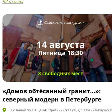
92 отзыва
Самокатные экскурсии
14 августа
Пятница 18:30
8 свободных мест
«Домов обтёсанный гранит…»:
северный модерн в Петербурге
Большой пр. П.С., д. 44; Стрельнинская ул., д. 1; Ораниенбаумская