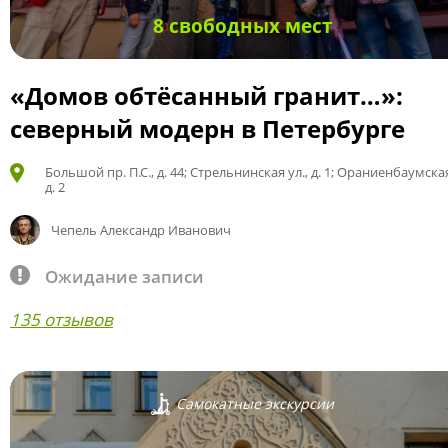
8 свободных мест
«Домов обтёсанный гранит…»:
северный модерн в Петербурге
Большой пр. П.С., д. 44; Стрельнинская ул., д. 1; Ораниенбаумская
д. 2
Чепель Александр Иванович
Ожидание записи
135 отзывов
Самокатные экскурсии