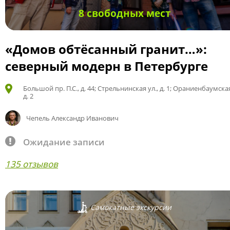
8 свободных мест
«Домов обтёсанный гранит…»:
северный модерн в Петербурге
Большой пр. П.С., д. 44; Стрельнинская ул., д. 1; Ораниенбаумская
д. 2
Чепель Александр Иванович
Ожидание записи
135 отзывов
Самокатные экскурсии