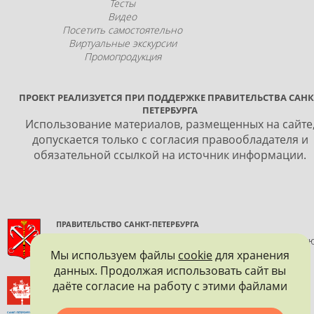
Тесты
Видео
Посетить самостоятельно
Виртуальные экскурсии
Промопродукция
ПРОЕКТ РЕАЛИЗУЕТСЯ ПРИ ПОДДЕРЖКЕ ПРАВИТЕЛЬСТВА САНК
ПЕТЕРБУРГА
Использование материалов, размещенных на сайте
допускается только с согласия правообладателя и
обязательной ссылкой на источник информации.
ПРАВИТЕЛЬСТВО САНКТ-ПЕТЕРБУРГА
КОМИТЕТ ПО ГОСУДАРСТВЕННОМУ КОНТРОЛЮ, ИСПОЛЬЗОВАНИ
И ОХРАНЕ ПАМЯТНИКОВ ИСТОРИИ И КУЛЬТУРЫ
Мы используем файлы
cookie
для хранения
данных. Продолжая использовать сайт вы
ВСЕРОССИЙСКОЕ ОБЩЕСТВО ОХРАНЫ ПАМЯТНИКОВ
даёте согласие на работу с этими файлами
ИСТОРИИ И КУЛЬТУРЫ
САНКТ-ПЕТЕРБУРГСКОЕ ГОРОДСКОЕ ОТДЕЛЕНИЕ