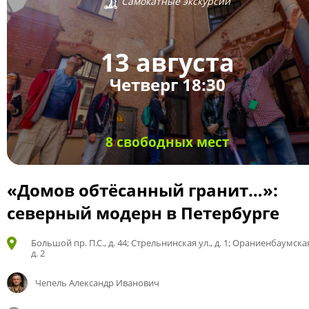
Самокатные экскурсии
13 августа
Четверг 18:30
8 свободных мест
«Домов обтёсанный гранит…»:
северный модерн в Петербурге
Большой пр. П.С., д. 44; Стрельнинская ул., д. 1; Ораниенбаумская
д. 2
Чепель Александр Иванович