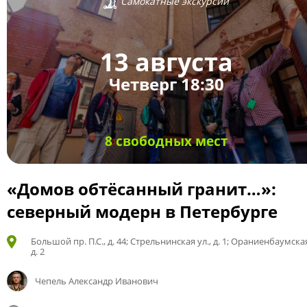
Самокатные экскурсии
13 августа
Четверг 18:30
8 свободных мест
«Домов обтёсанный гранит…»:
северный модерн в Петербурге
Большой пр. П.С., д. 44; Стрельнинская ул., д. 1; Ораниенбаумская
д. 2
Чепель Александр Иванович