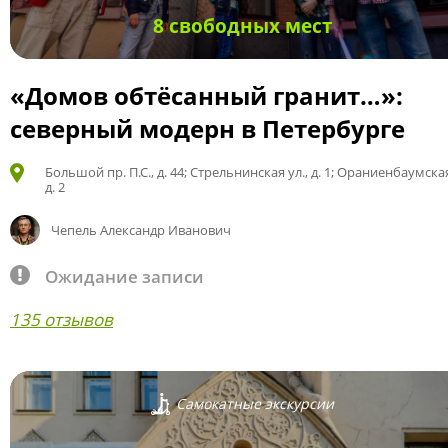
8 свободных мест
«Домов обтёсанный гранит…»:
северный модерн в Петербурге
Большой пр. П.С., д. 44; Стрельнинская ул., д. 1; Ораниенбаумская
д. 2
Чепель Александр Иванович
Ожидание записи
135 отзывов
Самокатные экскурсии