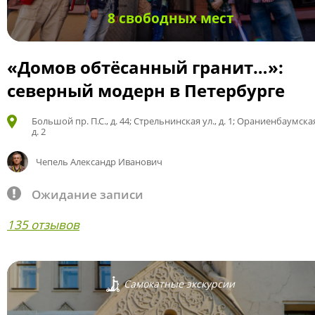
8 свободных мест
«Домов обтёсанный гранит…»:
северный модерн в Петербурге
Большой пр. П.С., д. 44; Стрельнинская ул., д. 1; Ораниенбаумская
д. 2
Чепель Александр Иванович
Ожидание записи
135 отзывов
Самокатные экскурсии