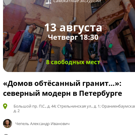
Самокатные экскурсии
13 августа
Четверг 18:30
8 свободных мест
«Домов обтёсанный гранит…»:
северный модерн в Петербурге
Большой пр. П.С., д. 44; Стрельнинская ул., д. 1; Ораниенбаумская
д. 2
Чепель Александр Иванович