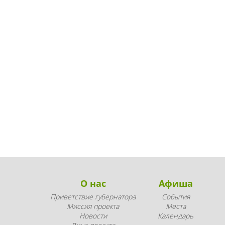
О нас
Афиша
Приветствие губернатора
События
Миссия проекта
Места
Новости
Календарь