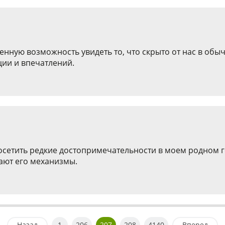
енную возможность увидеть то, что скрыто от нас в обы
ии и впечатлений.
сетить редкие достопримечательности в моем родном го
ают его механизмы.
Назад
1
206
207
208
4140
Вперед