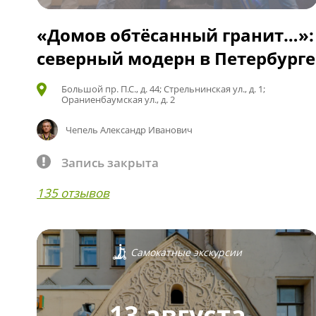
«Домов обтёсанный гранит…»:
северный модерн в Петербурге
Большой пр. П.С., д. 44; Стрельнинская ул., д. 1;
Ораниенбаумская ул., д. 2
Чепель Александр Иванович
Запись закрыта
135 отзывов
Самокатные экскурсии
13 августа