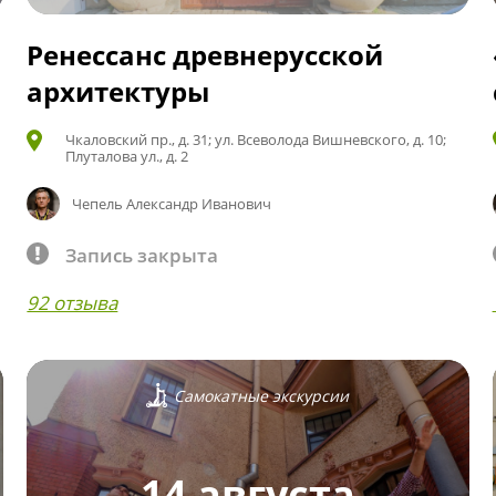
Ренессанс древнерусской
архитектуры
Чкаловский пр., д. 31; ул. Всеволода Вишневского, д. 10;
Плуталова ул., д. 2
Чепель Александр Иванович
Запись закрыта
92 отзыва
Самокатные экскурсии
14 августа