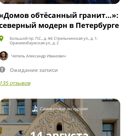
«Домов обтёсанный гранит…»:
северный модерн в Петербурге
Большой пр. П.С., д. 44; Стрельнинская ул., д. 1;
Ораниенбаумская ул., д. 2
Чепель Александр Иванович
Ожидание записи
135 отзывов
Самокатные экскурсии
14 августа