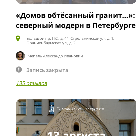
«Домов обтёсанный гранит…»:
северный модерн в Петербурге
Большой пр. П.С., д. 44; Стрельнинская ул., д. 1;
Ораниенбаумская ул., д. 2
Чепель Александр Иванович
Запись закрыта
135 отзывов
Самокатные экскурсии
13 августа