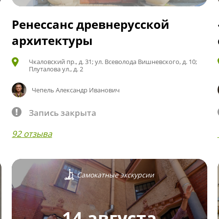
Ренессанс древнерусской
архитектуры
Чкаловский пр., д. 31; ул. Всеволода Вишневского, д. 10;
Плуталова ул., д. 2
Чепель Александр Иванович
Запись закрыта
92 отзыва
Самокатные экскурсии
14 августа