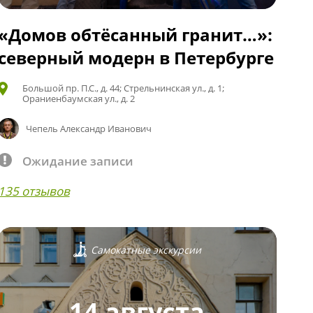
«Домов обтёсанный гранит…»:
северный модерн в Петербурге
Большой пр. П.С., д. 44; Стрельнинская ул., д. 1;
Ораниенбаумская ул., д. 2
Чепель Александр Иванович
Ожидание записи
135 отзывов
Самокатные экскурсии
14 августа