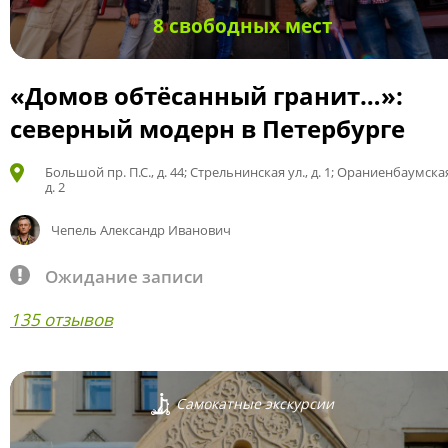
8 свободных мест
«Домов обтёсанный гранит…»:
северный модерн в Петербурге
Большой пр. П.С., д. 44; Стрельнинская ул., д. 1; Ораниенбаумская
д. 2
Чепель Александр Иванович
Ожидание записи
135 отзывов
Самокатные экскурсии