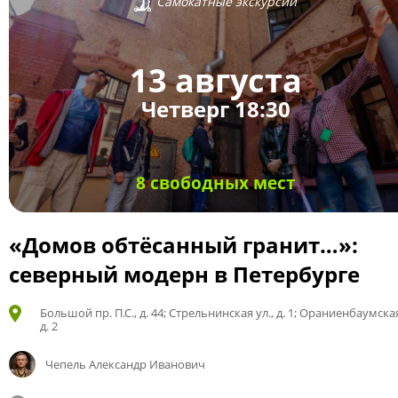
Самокатные экскурсии
13 августа
Четверг 18:30
8 свободных мест
«Домов обтёсанный гранит…»:
северный модерн в Петербурге
Большой пр. П.С., д. 44; Стрельнинская ул., д. 1; Ораниенбаумская
д. 2
Чепель Александр Иванович