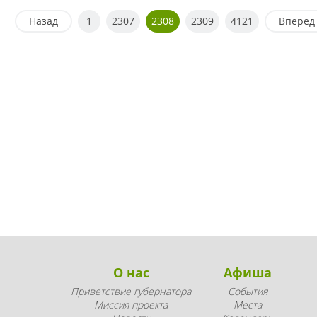
Назад
1
2307
2308
2309
4121
Вперед
О нас
Афиша
Приветствие губернатора
События
Миссия проекта
Места