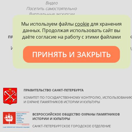
Видео
Посетить самостоятельно
Виртуальные экскурсии
Промопродукция
Мы используем файлы
cookie
для хранения
данных. Продолжая использовать сайт вы
даёте согласие на работу с этими файлами
ПРОЕКТ РЕАЛИЗУЕТСЯ ПРИ ПОДДЕРЖКЕ ПРАВИТЕЛЬСТВА САНК
ПЕТЕРБУРГА
Использование материалов, размещенных на сайте
ПРИНЯТЬ И ЗАКРЫТЬ
допускается только с согласия правообладателя и
обязательной ссылкой на источник информации.
ПРАВИТЕЛЬСТВО САНКТ-ПЕТЕРБУРГА
КОМИТЕТ ПО ГОСУДАРСТВЕННОМУ КОНТРОЛЮ, ИСПОЛЬЗОВАНИ
И ОХРАНЕ ПАМЯТНИКОВ ИСТОРИИ И КУЛЬТУРЫ
ВСЕРОССИЙСКОЕ ОБЩЕСТВО ОХРАНЫ ПАМЯТНИКОВ
ИСТОРИИ И КУЛЬТУРЫ
САНКТ-ПЕТЕРБУРГСКОЕ ГОРОДСКОЕ ОТДЕЛЕНИЕ