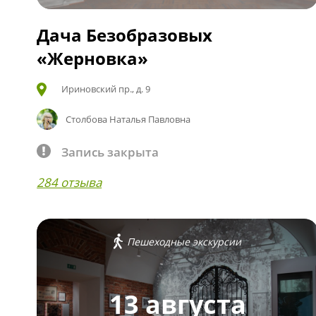
Дача Безобразовых
«Жерновка»
Ириновский пр., д. 9
Столбова Наталья Павловна
Запись закрыта
284 отзыва
Пешеходные экскурсии
13 августа