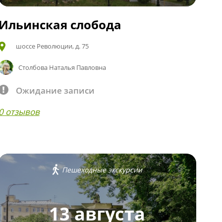
Ильинская слобода
шоссе Революции, д. 75
Столбова Наталья Павловна
Ожидание записи
0 отзывов
Пешеходные экскурсии
13 августа