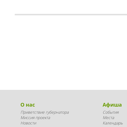
О нас
Афиша
Приветствие губернатора
События
Миссия проекта
Места
Новости
Календарь