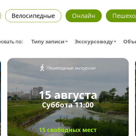
Велосипедные
Онлайн
Пешехо
Типу записи
Экскурсоводу
Объ
овать по:
Пешеходные экскурсии
15 августа
Суббота 11:00
15 свободных мест