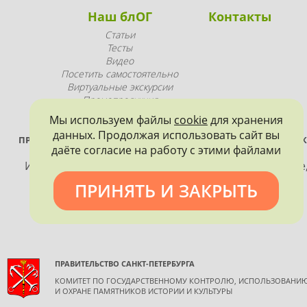
Наш блОГ
Контакты
Статьи
Тесты
Видео
Посетить самостоятельно
Виртуальные экскурсии
Промопродукция
Мы используем файлы
cookie
для хранения
данных. Продолжая использовать сайт вы
ПРОЕКТ РЕАЛИЗУЕТСЯ ПРИ ПОДДЕРЖКЕ ПРАВИТЕЛЬСТВА САНК
даёте согласие на работу с этими файлами
ПЕТЕРБУРГА
Использование материалов, размещенных на сайте
допускается только с согласия правообладателя и
ПРИНЯТЬ И ЗАКРЫТЬ
обязательной ссылкой на источник информации.
ПРАВИТЕЛЬСТВО САНКТ-ПЕТЕРБУРГА
КОМИТЕТ ПО ГОСУДАРСТВЕННОМУ КОНТРОЛЮ, ИСПОЛЬЗОВАНИ
И ОХРАНЕ ПАМЯТНИКОВ ИСТОРИИ И КУЛЬТУРЫ