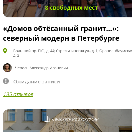
8 свободных мест
«Домов обтёсанный гранит…»:
северный модерн в Петербурге
Большой пр. П.С., д. 44; Стрельнинская ул., д. 1; Ораниенбаумская
д. 2
Чепель Александр Иванович
Ожидание записи
135 отзывов
Самокатные экскурсии