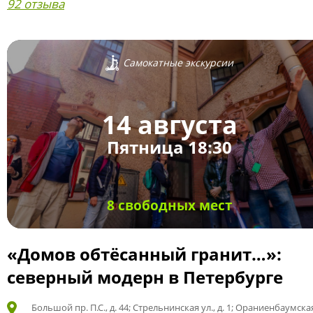
92 отзыва
Самокатные экскурсии
14 августа
Пятница 18:30
8 свободных мест
«Домов обтёсанный гранит…»:
северный модерн в Петербурге
Большой пр. П.С., д. 44; Стрельнинская ул., д. 1; Ораниенбаумская