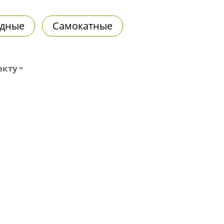
дные
Самокатные
екту