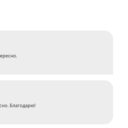
тересно.
сно. Благодарю!