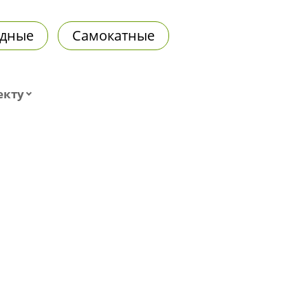
дные
Самокатные
екту