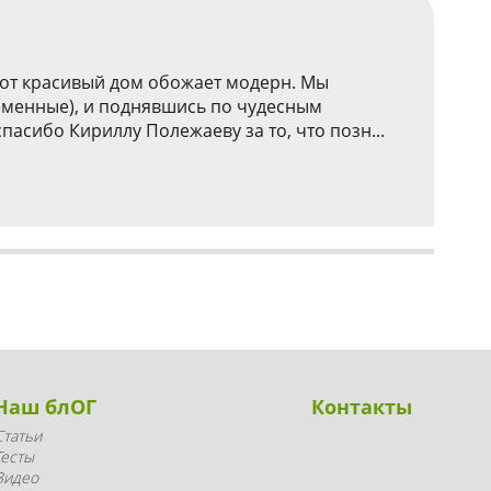
этот красивый дом обожает модерн. Мы
ременные), и поднявшись по чудесным
сибо Кириллу Полежаеву за то, что позн...
Наш блОГ
Контакты
Статьи
Тесты
Видео