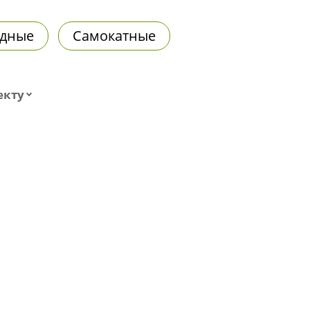
дные
Самокатные
екту